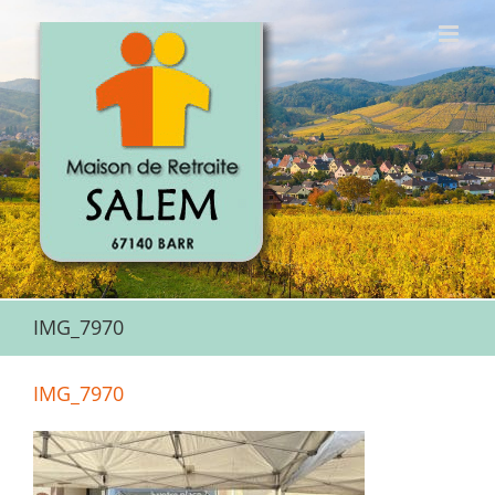
Passer
au
contenu
IMG_7970
IMG_7970