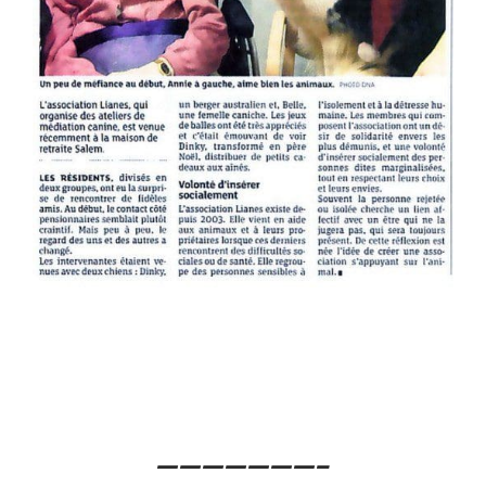
———————–