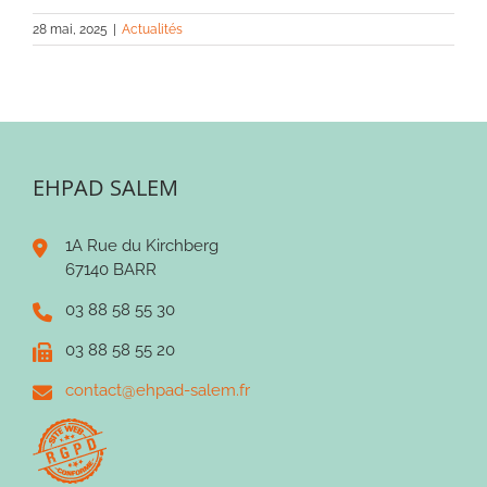
28 mai, 2025
|
Actualités
EHPAD SALEM
1A Rue du Kirchberg
67140 BARR
03 88 58 55 30
03 88 58 55 20
contact@ehpad-salem.fr