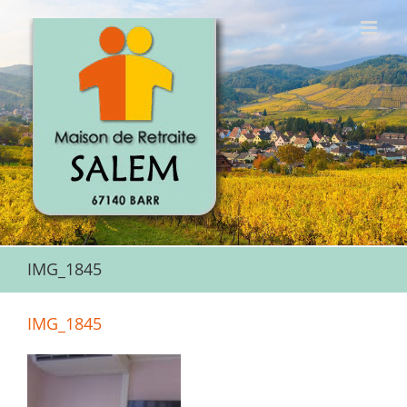
Passer
au
contenu
IMG_1845
IMG_1845