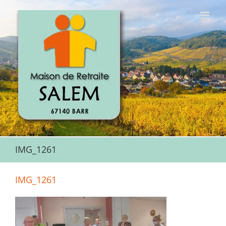
Passer
au
contenu
IMG_1261
IMG_1261