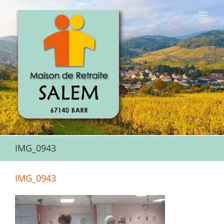
Passer
au
contenu
IMG_0943
IMG_0943