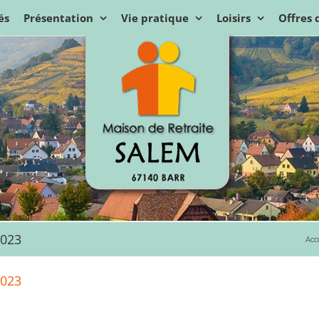
és
Présentation
Vie pratique
Loisirs
Offres 
2023
Acc
2023