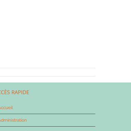
CCÈS RAPIDE
ccueil
dministration