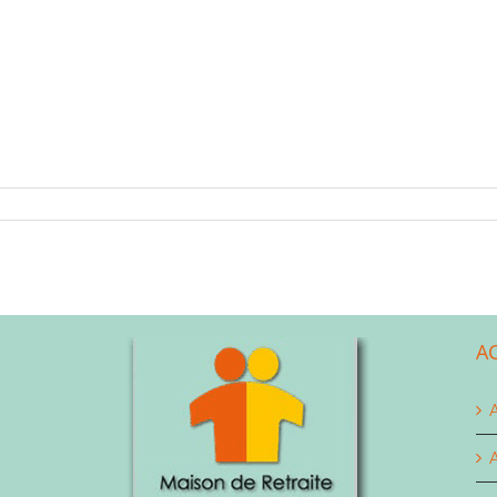
A
A
A