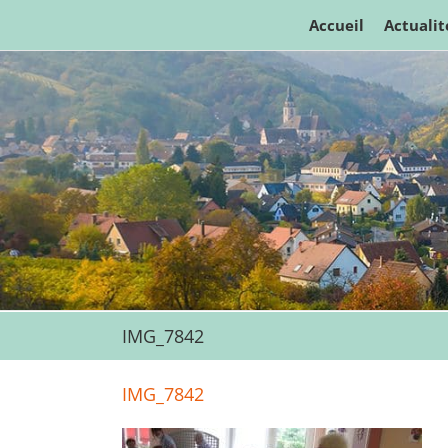
Passer
Accueil
Actualit
au
contenu
IMG_7842
IMG_7842