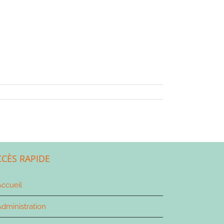
CCÈS RAPIDE
ccueil
dministration