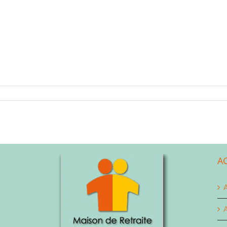
A
A
A