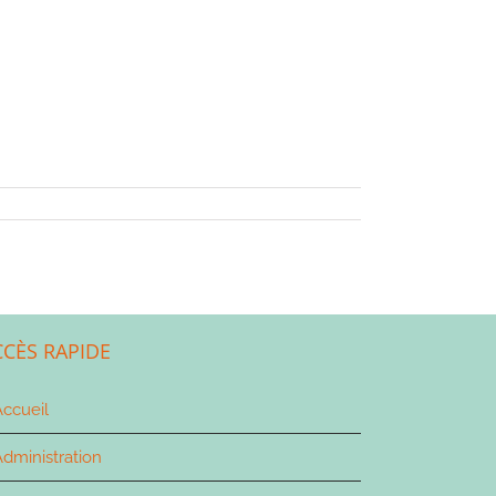
CCÈS RAPIDE
ccueil
dministration