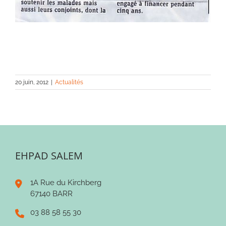
20 juin, 2012
|
Actualités
EHPAD SALEM
1A Rue du Kirchberg
67140 BARR
03 88 58 55 30